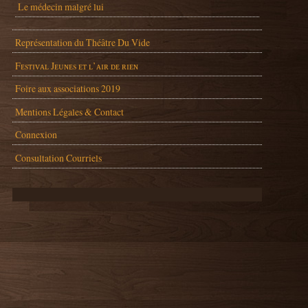
Le médecin malgré lui
Représentation du Théâtre Du Vide
Fᴇsᴛɪᴠᴀʟ Jᴇᴜɴᴇs ᴇᴛ ʟ’ᴀɪʀ ᴅᴇ ʀɪᴇɴ
Foire aux associations 2019
Mentions Légales & Contact
Connexion
Consultation Courriels